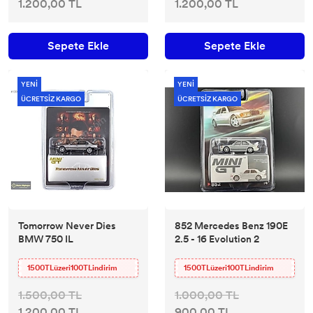
1.200,00 TL
1.200,00 TL
Sepete Ekle
Sepete Ekle
YENİ
YENİ
ÜCRETSİZ KARGO
ÜCRETSİZ KARGO
Tomorrow Never Dies
852 Mercedes Benz 190E
BMW 750 IL
2.5 - 16 Evolution 2
1500TLüzeri100TLindirim
1500TLüzeri100TLindirim
1.500,00 TL
1.000,00 TL
1.200,00 TL
900,00 TL