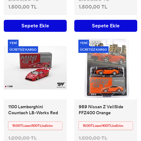
1.500,00 TL
1.500,00 TL
Sepete Ekle
Sepete Ekle
YENİ
YENİ
ÜCRETSİZ KARGO
ÜCRETSİZ KARGO
1100 Lamborghini
989 Nissan Z VeilSide
Countach LB-Works Red
FFZ400 Orange
1500TLüzeri100TLindirim
1500TLüzeri100TLindirim
1.200,00 TL
1.500,00 TL