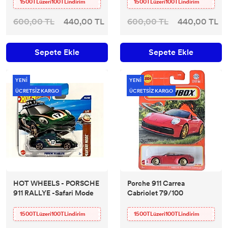
1500TLüzeri100TLindirim
1500TLüzeri100TLindirim
600,00 TL
440,00 TL
600,00 TL
440,00 TL
Sepete Ekle
Sepete Ekle
YENİ
YENİ
ÜCRETSİZ KARGO
ÜCRETSİZ KARGO
HOT WHEELS - PORSCHE
Porche 911 Carrea
911 RALLYE -Safari Mode
Cabriolet 79/100
1500TLüzeri100TLindirim
1500TLüzeri100TLindirim