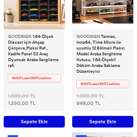
GOODSIGN
1:64 Ölçek
GOODSIGN
Tarmac,
Diecast için Ahşap
Inno64, Time Micro ile
Çerçeve,Pleksi Raf ,
uyumlu 12 Bölmeli Pleksi
Kadife Panel 32 Araç
Model Araba Sergileme
Oyuncak Araba Sergileme
Kutusu, 1:64 Ölçekli
rafı
Döküm Araba Saklama
Düzenleyici
1500TLüzeri100TLindirim
1500TLüzeri100TLindirim
1.600,00 TL
1.000,00 TL
1.250,00 TL
849,00 TL
Sepete Ekle
Sepete Ekle