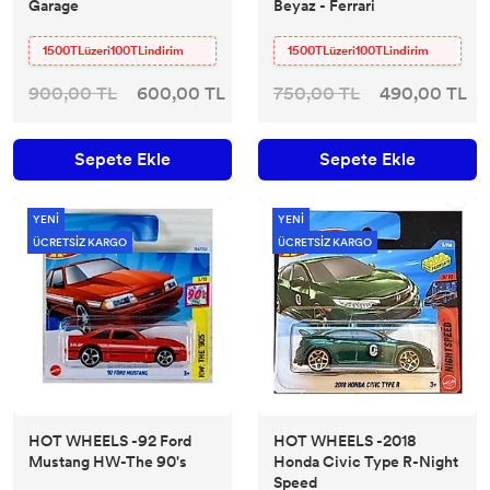
Garage
Beyaz - Ferrari
1500TLüzeri100TLindirim
1500TLüzeri100TLindirim
900,00 TL
600,00 TL
750,00 TL
490,00 TL
Sepete Ekle
Sepete Ekle
YENİ
YENİ
ÜCRETSİZ KARGO
ÜCRETSİZ KARGO
HOT WHEELS -92 Ford
HOT WHEELS -2018
Mustang HW-The 90's
Honda Civic Type R-Night
Speed