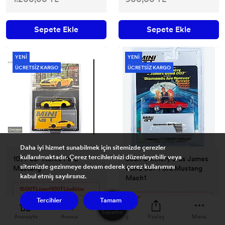
Sepete Ekle
Sepete Ekle
YENİ
YENİ
ÜCRETSİZ KARGO
ÜCRETSİZ KARGO
Daha iyi hizmet sunabilmek için sitemizde çerezler
kullanılmaktadır. Çerez tercihlerinizi düzenleyebilir veya
1077 LB-Works Ford
Sean Connery & as James
sitemizde gezinmeye devam ederek çerez kullanımını
Mustang
Bond 007 Ford Mustang
kabul etmiş sayılırsınız.
Mach1
1500TLüzeri100TLindirim
0
1500TLüzeri100TLindirim
Tercihler
Tamam
Sepetim
1.000,00 TL
1.500,00 TL
Anasayfa
Arama
Paylaş
Menü