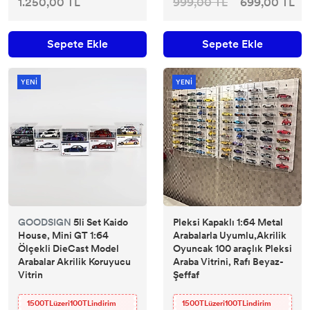
1.250,00 TL
999,00 TL
699,00 TL
Sepete Ekle
Sepete Ekle
YENİ
YENİ
GOODSIGN
5li Set Kaido
Pleksi Kapaklı 1:64 Metal
House, Mini GT 1:64
Arabalarla Uyumlu,Akrilik
Ölçekli DieCast Model
Oyuncak 100 araçlık Pleksi
Arabalar Akrilik Koruyucu
Araba Vitrini, Rafı Beyaz-
Vitrin
Şeffaf
1500TLüzeri100TLindirim
1500TLüzeri100TLindirim