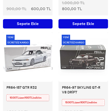
1.000,00 TL
900,00 TL
600,00 TL
800,00 TL
Sepete Ekle
Sepete Ekle
YENİ
YENİ
ÜCRETSİZ KARGO
ÜCRETSİZ KARGO
PR64-157 GTR R32
PR64-97 SKYLINE GT-R
V8 DRİFT
1500TLüzeri100TLindirim
1500TLüzeri100TLindirim