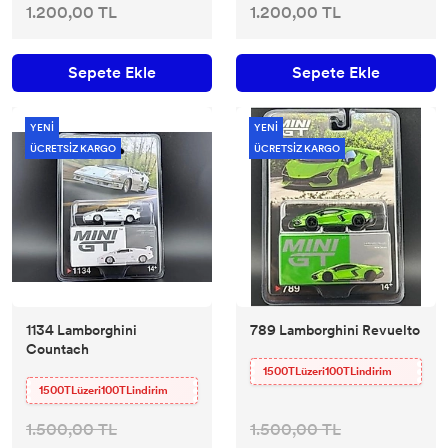
1.200,00 TL
1.200,00 TL
Sepete Ekle
Sepete Ekle
YENİ
YENİ
ÜCRETSİZ KARGO
ÜCRETSİZ KARGO
1134 Lamborghini
789 Lamborghini Revuelto
Countach
1500TLüzeri100TLindirim
1500TLüzeri100TLindirim
1.500,00 TL
1.500,00 TL