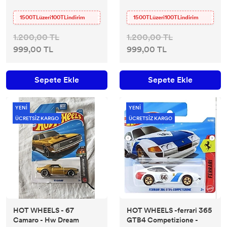
1500TLüzeri100TLindirim
1500TLüzeri100TLindirim
1.200,00 TL
1.200,00 TL
999,00 TL
999,00 TL
Sepete Ekle
Sepete Ekle
YENİ
YENİ
ÜCRETSİZ KARGO
ÜCRETSİZ KARGO
HOT WHEELS - 67
HOT WHEELS -ferrari 365
Camaro - Hw Dream
GTB4 Competizione -