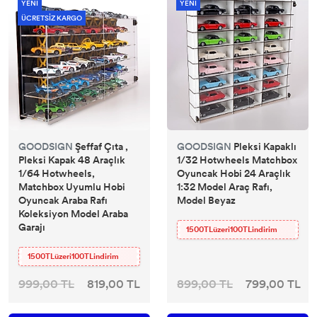
YENİ
YENİ
ÜCRETSİZ KARGO
GOODSIGN
Şeffaf Çıta ,
GOODSIGN
Pleksi Kapaklı
Pleksi Kapak 48 Araçlık
1/32 Hotwheels Matchbox
1/64 Hotwheels,
Oyuncak Hobi 24 Araçlık
Matchbox Uyumlu Hobi
1:32 Model Araç Rafı,
Oyuncak Araba Rafı
Model Beyaz
Koleksiyon Model Araba
Garajı
1500TLüzeri100TLindirim
1500TLüzeri100TLindirim
999,00 TL
819,00 TL
899,00 TL
799,00 TL