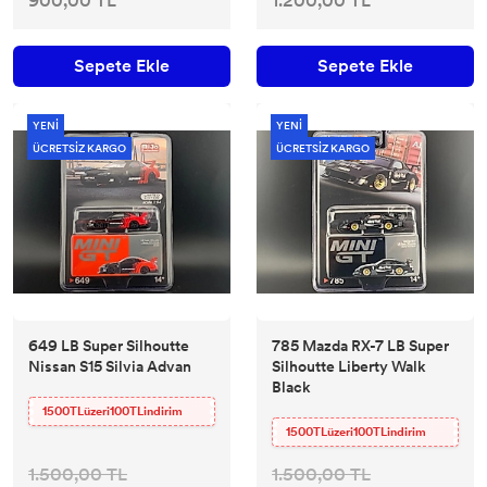
900,00 TL
1.200,00 TL
Sepete Ekle
Sepete Ekle
YENİ
YENİ
ÜCRETSİZ KARGO
ÜCRETSİZ KARGO
649 LB Super Silhoutte
785 Mazda RX-7 LB Super
Nissan S15 Silvia Advan
Silhoutte Liberty Walk
Black
1500TLüzeri100TLindirim
1500TLüzeri100TLindirim
1.500,00 TL
1.500,00 TL