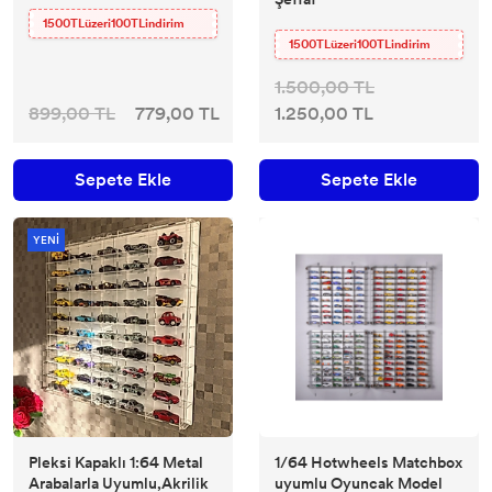
1500TLüzeri100TLindirim
1500TLüzeri100TLindirim
1.500,00 TL
899,00 TL
779,00 TL
1.250,00 TL
Sepete Ekle
Sepete Ekle
YENİ
Pleksi Kapaklı 1:64 Metal
1/64 Hotwheels Matchbox
Arabalarla Uyumlu,Akrilik
uyumlu Oyuncak Model