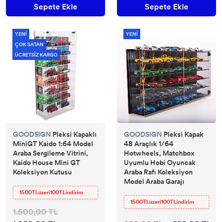
Sepete Ekle
Sepete Ekle
YENİ
YENİ
ÇOK SATAN
ÜCRETSİZ KARGO
GOODSIGN
Pleksi Kapaklı
GOODSIGN
Pleksi Kapak
MiniGT Kaido 1:64 Model
48 Araçlık 1/64
Araba Sergileme Vitrini,
Hotwheels, Matchbox
Kaido House Mini GT
Uyumlu Hobi Oyuncak
Koleksiyon Kutusu
Araba Rafı Koleksiyon
Model Araba Garajı
1500TLüzeri100TLindirim
1500TLüzeri100TLindirim
1.500,00 TL