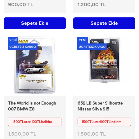
900,00 TL
1.200,00 TL
Sepete Ekle
Sepete Ekle
YENİ
YENİ
ÜCRETSİZ KARGO
ÜCRETSİZ KARGO
The World is not Enough
652 LB Super Silhoutte
007 BMW Z8
Nissan Silva S15
1500TLüzeri100TLindirim
1500TLüzeri100TLindirim
1.500,00 TL
1.500,00 TL