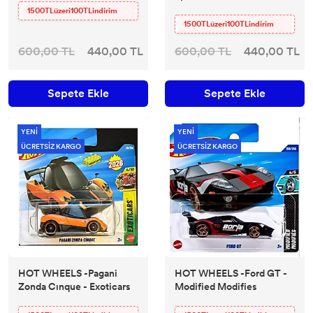
1500TLüzeri100TLindirim
1500TLüzeri100TLindirim
600,00 TL
440,00 TL
600,00 TL
440,00 TL
Sepete Ekle
Sepete Ekle
YENİ
YENİ
ÜCRETSİZ KARGO
ÜCRETSİZ KARGO
HOT WHEELS -Pagani
HOT WHEELS -Ford GT -
Zonda Cınque - Exoticars
Modified Modifies