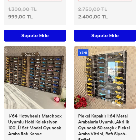
1.300,00 TL
2.750,00 TL
999,00 TL
2.400,00 TL
Sepete Ekle
Sepete Ekle
YENİ
1/64 Hotwheels Matchbox
Pleksi Kapaklı 1:64 Metal
Uyumlu Hobi Koleksiyon
Arabalarla Uyumlu,Akrilik
100LÜ Set Model Oyuncak
Oyuncak 50 araçlık Pleksi
Araba Rafı Kahve
Araba Vitrini, Rafı Siyah-
Şeffaf