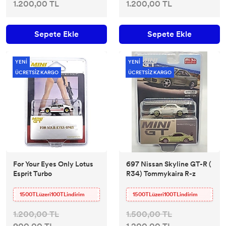
1.200,00 TL
1.200,00 TL
Sepete Ekle
Sepete Ekle
YENİ
YENİ
ÜCRETSİZ KARGO
ÜCRETSİZ KARGO
For Your Eyes Only Lotus
697 Nissan Skyline GT-R (
Esprit Turbo
R34) Tommykaira R-z
1500TLüzeri100TLindirim
1500TLüzeri100TLindirim
1.200,00 TL
1.500,00 TL