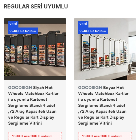
REGULAR SERI UYUMLU
YENİ
YENİ
ÜCRETSİZ KARGO
ÜCRETSİZ KARGO
GOODSIGN
Siyah Hot
GOODSIGN
Beyaz Hot
Wheels Matchbox Kartlar
Wheels Matchbox Kartlar
ile uyumlu Kartonet
ile uyumlu Kartonet
Sergileme Standı 4 adet
Sergileme Standı 4 adet
,72 Araç Kapasiteli Uzun
,72 Araç Kapasiteli Uzun
ve Regular Kart Display
ve Regular Kart Display
Sergileme Vitrini
Sergileme Vitrini
1500TLüzeri100TLindirim
1500TLüzeri100TLindirim