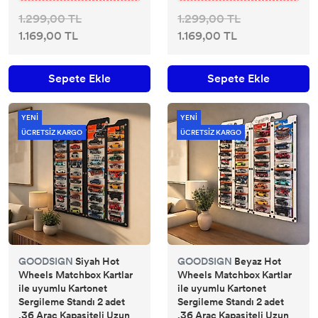
1.299,00 TL
1.299,00 TL
1.169,00 TL
1.169,00 TL
Sepete Ekle
Sepete Ekle
YENİ
YENİ
ÜCRETSİZ KARGO
ÜCRETSİZ KARGO
GOODSIGN
Siyah Hot
GOODSIGN
Beyaz Hot
Wheels Matchbox Kartlar
Wheels Matchbox Kartlar
ile uyumlu Kartonet
ile uyumlu Kartonet
Sergileme Standı 2 adet
Sergileme Standı 2 adet
,36 Araç Kapasiteli Uzun
,36 Araç Kapasiteli Uzun