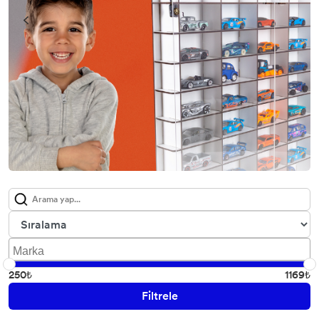
1/43 Size Model Araba Rafı
Diorama Garaj
250₺
1169₺
Filtrele