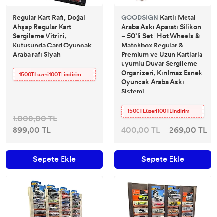
Regular Kart Rafı, Doğal
GOODSIGN
Kartlı Metal
Ahşap Regular Kart
Araba Askı Aparatı Silikon
Sergileme Vitrini,
– 50’li Set | Hot Wheels &
Kutusunda Card Oyuncak
Matchbox Regular &
Araba rafı Siyah
Premium ve Uzun Kartlarla
uyumlu Duvar Sergileme
Organizeri, Kırılmaz Esnek
1500TLüzeri100TLindirim
Oyuncak Araba Askı
Sistemi
1500TLüzeri100TLindirim
1.000,00 TL
899,00 TL
400,00 TL
269,00 TL
Sepete Ekle
Sepete Ekle