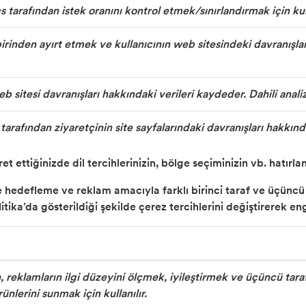
 tarafından istek oranını kontrol etmek/sınırlandırmak için kull
rbirinden ayırt etmek ve kullanıcının web sitesindeki davranışları
eb sitesi davranışları hakkındaki verileri kaydeder. Dahili analiz
arafından ziyaretçinin site sayfalarındaki davranışları hakkında 
aret ettiğinizde dil tercihlerinizin, bölge seçiminizin vb. hatır
hedefleme ve reklam amacıyla farklı birinci taraf ve üçüncü t
olitika’da gösterildiği şekilde çerez tercihlerini değiştirerek
 reklamların ilgi düzeyini ölçmek, iyileştirmek ve üçüncü tar
nlerini sunmak için kullanılır.