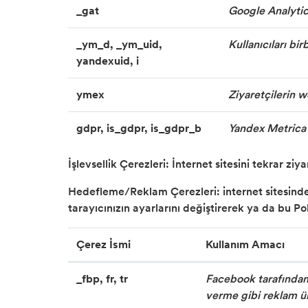
_gat
Google Analytics
_ym_d, _ym_uid,
Kullanıcıları bi
yandexuid, i
ymex
Ziyaretçilerin w
gdpr, is_gdpr, is_gdpr_b
Yandex Metrica t
İşlevsellik Çerezleri: İnternet sitesini tekrar ziy
Hedefleme/Reklam Çerezleri: internet sitesinde 
tarayıcınızın ayarlarını değiştirerek ya da bu P
Çerez İsmi
Kullanım Amacı
_fbp, fr, tr
Facebook tarafından,
verme gibi reklam ürü