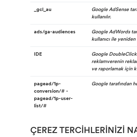
_gcl_au
Google AdSense taraf
kullanılır.
ads/ga-audiences
Google AdWords taraf
kullanıcı ile yeniden 
IDE
Google DoubleClick t
reklamverenin reklam
ve raporlamak için kul
pagead/1p-
Google tarafından hed
conversion/# -
pagead/1p-user-
list/#
ÇEREZ TERCİHLERİNİZİ NA