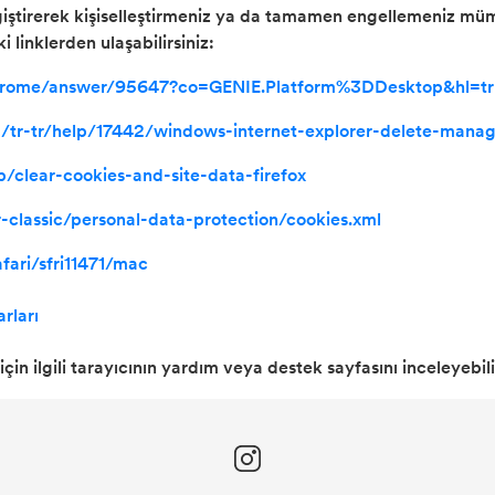
eğiştirerek kişiselleştirmeniz ya da tamamen engellemeniz mümk
 linklerden ulaşabilirsiniz:
chrome/answer/95647?co=GENIE.Platform%3DDesktop&hl=tr
om/tr-tr/help/17442/windows-internet-explorer-delete-mana
kb/clear-cookies-and-site-data-firefox
-classic/personal-data-protection/cookies.xml
fari/sfri11471/mac
rları
çin ilgili tarayıcının yardım veya destek sayfasını inceleyebili