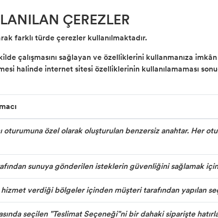
LLANILAN ÇEREZLER
arak farklı türde çerezler kullanılmaktadır.
ekilde çalışmasını sağlayan ve özelliklerini kullanmanıza imkâ
mesi halinde internet sitesi özelliklerinin kullanılamaması son
Amacı
cı oturumuna özel olarak oluşturulan benzersiz anahtar. Her o
rafından sunuya gönderilen isteklerin güvenliğini sağlamak için k
izmet verdiği bölgeler içinden müşteri tarafından yapılan seçim
asında seçilen "Teslimat Seçeneği"ni bir dahaki siparişte hatırla