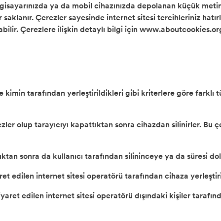
 bilgisayarınızda ya da mobil cihazınızda depolanan küçük metin
ler saklanır. Çerezler sayesinde internet sitesi tercihleriniz ha
ulabilir. Çerezlere ilişkin detaylı bilgi için www.aboutcookies
imin tarafından yerleştirildikleri gibi kriterlere göre farklı 
er olup tarayıcıyı kapattıktan sonra cihazdan silinirler. Bu çe
attıktan sonra da kullanıcı tarafından silininceye ya da süres
aret edilen internet sitesi operatörü tarafından cihaza yerleştir
ret edilen internet sitesi operatörü dışındaki kişiler tarafınd