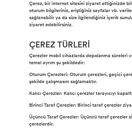
Diorama Garaj
Çerez, bir internet sitesini ziyaret ettiğinizde
oturum bilgileriniz, eriştiğiniz sayfalar vb. veri
sağlanabilir ya da size ilgilendiğiniz içerik sun
ziyaret edebilirsiniz.
ÇEREZ TÜRLERİ
Çerezler mobil cihazlarda depolanma süreleri ve k
temel ayrım şu şekildedir:
Oturum Çerezleri: Oturum çerezleri, geçici çerezl
şekilde çalışmasını sağlamaktır.
Kalıcı Çerezler: Kalıcı çerezler tarayıcıyı kap
Birinci Taraf Çerezler: Birinci taraf çerezler ziy
Üçüncü Taraf Çerezler: Üçüncü taraf çerezler ziya
çerezlerdir.