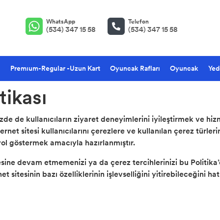
WhatsApp
Telefon
(534) 347 15 58
(534) 347 15 58
ı
Premıum-Regular -Uzun Kart
Oyuncak Rafları
Oyuncak
Yed
tikası
de de kullanıcıların ziyaret deneyimlerini iyileştirmek ve hiz
ternet sitesi kullanıcılarını çerezlere ve kullanılan çerez türler
 yol göstermek amacıyla hazırlanmıştır.
sine devam etmemenizi ya da çerez tercihlerinizi bu Politika’d
 sitesinin bazı özelliklerinin işlevselliğini yitirebileceğini hat