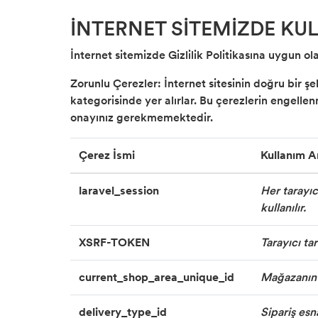
İNTERNET SİTEMİZDE KU
İnternet sitemizde Gizlilik Politikasına uygun ol
Zorunlu Çerezler: İnternet sitesinin doğru bir ş
kategorisinde yer alırlar. Bu çerezlerin engellen
onayınız gerekmemektedir.
Çerez İsmi
Kullanım 
laravel_session
Her tarayı
kullanılır.
XSRF-TOKEN
Tarayıcı ta
current_shop_area_unique_id
Mağazanın h
delivery_type_id
Sipariş esn