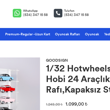
WhatsApp
Telefon
(534) 347 15 58
(534) 347 15 58
ı
Premıum-Regular -Uzun Kart
Oyuncak Rafları
Oyuncak
Yed
GOODSIGN
1/32 Hotwheel
Hobi 24 Araçlı
Rafı,Kapaksız 
1.099,00 ₺
1.249,00 ₺