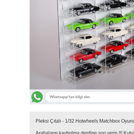
Diorama Garaj
Pleksi Çıtalı - 1/32 Hotwheels Matchbox Oyun
Arabaların kaybolma derdine son verin !!! Kutul